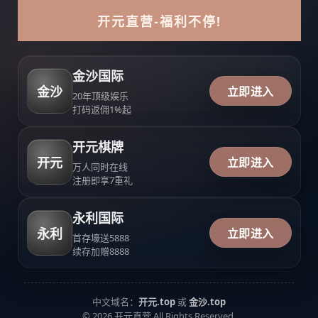
开元直营-福利不停!
金沙国际
金沙
立即进入
20年顶级娱乐
打码返佣1%起
开元棋牌
开元
立即进入
万人同时在线
注册即享7重礼
永利国际
永利
立即进入
首存壕送5888
续存加赠8888
中文域名：
开元.top
或
金沙.top
© 2026 开元直营 All Rights Reserved.